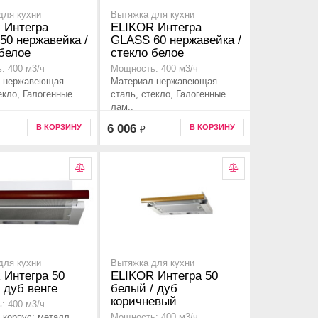
для кухни
Вытяжка для кухни
 Интегра
ELIKOR Интегра
50 нержавейка /
GLASS 60 нержавейка /
 белое
стекло белое
: 400 м3/ч
Мощность: 400 м3/ч
 нержавеющая
Материал нержавеющая
екло, Галогенные
сталь, стекло, Галогенные
лам..
6 006
В КОРЗИНУ
В КОРЗИНУ
₽
для кухни
Вытяжка для кухни
 Интегра 50
ELIKOR Интегра 50
 дуб венге
белый / дуб
коричневый
: 400 м3/ч
 корпус: металл,
Мощность: 400 м3/ч