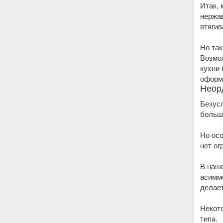
Итак, 
нержа
втяги
Но так
Возмож
кухни 
оформ
Неор
Безусл
больш
Но осо
нет ог
В наше
асимме
делае
Некото
типа.