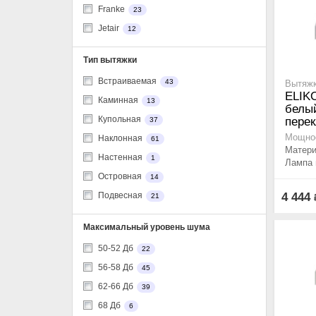
Franke
23
Jetair
12
Тип вытяжки
Встраиваемая
43
Вытяжк
ELIK
Каминная
13
белый
Купольная
пере
37
Мощнос
Наклонная
61
Матери
Настенная
1
Лампа 
Островная
14
4 444
Подвесная
21
Максимальный уровень шума
50-52 Дб
22
56-58 Дб
45
62-66 Дб
39
68 Дб
6