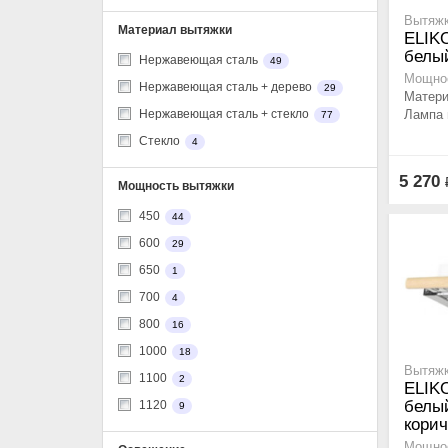
Вытяжк
Материал вытяжки
ELIK
белы
Нержавеющая сталь
49
Мощнос
Нержавеющая сталь + дерево
29
Матери
Лампа 
Нержавеющая сталь + стекло
77
Стекло
4
5 270
Мощность вытяжки
450
44
600
29
650
1
700
4
800
16
1000
18
Вытяжк
1100
2
ELIK
белый
1120
9
кори
Мощнос