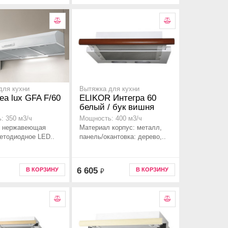
для кухни
Вытяжка для кухни
rea lux GFA F/60
ELIKOR Интегра 60
белый / бук вишня
: 350 м3/ч
Мощность: 400 м3/ч
 нержавеющая
Материал корпус: металл,
ветодиодное LED..
панель/окантовка: дерево,..
6 605
В КОРЗИНУ
В КОРЗИНУ
₽