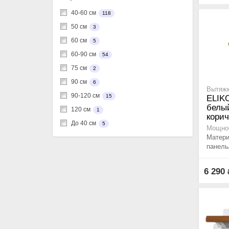
40-60 см
118
50 см
3
60 см
5
60-90 см
54
75 см
2
90 см
6
Вытяжк
90-120 см
15
ELIK
белый
120 см
1
кори
До 40 см
5
Мощнос
Матери
панель
6 290