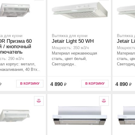
а для кухни
Вытяжка для кухни
Вытяжка 
OR Призма 60
Jetair Light 50 WH
Jetair 
 / кнопочный
Мощность: 350 м3/ч
Мощность
ключатель
Материал нержавеющая
Материал
сталь, цвет белый,
сталь, цв
ть: 290 м3/ч
ал корпус: металл,
Светодиодн..
Светодио
накаливания, 40 Втx..
4 890
4 890
В КОРЗИНУ
В КОРЗИНУ
₽
₽
₽