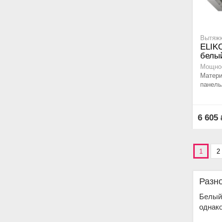
Вытяжк
ELIK
белый
Мощнос
Матери
панель
6 605
1
2
Разн
Белый 
однако