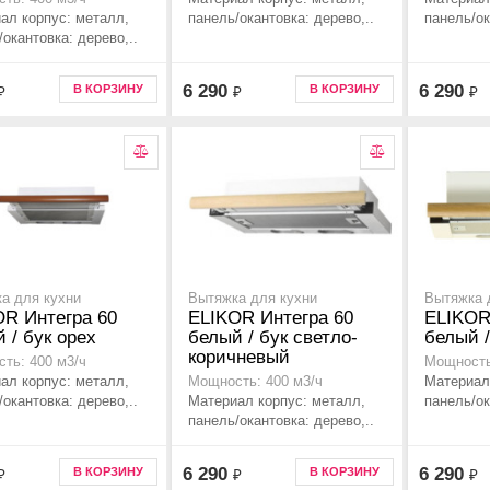
ал корпус: металл,
панель/окантовка: дерево,..
панель/ок
/окантовка: дерево,..
6 290
6 290
В КОРЗИНУ
В КОРЗИНУ
₽
₽
₽
а для кухни
Вытяжка для кухни
Вытяжка 
OR Интегра 60
ELIKOR Интегра 60
ELIKOR
 / бук орех
белый / бук светло-
белый /
коричневый
ть: 400 м3/ч
Мощность
ал корпус: металл,
Материал
Мощность: 400 м3/ч
/окантовка: дерево,..
Материал корпус: металл,
панель/ок
панель/окантовка: дерево,..
6 290
6 290
В КОРЗИНУ
В КОРЗИНУ
₽
₽
₽