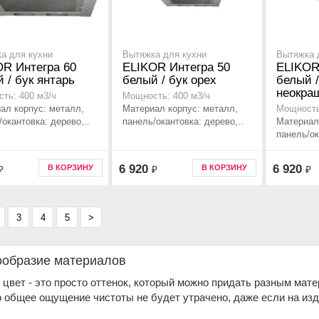
а для кухни
Вытяжка для кухни
Вытяжка 
OR Интегра 60
ELIKOR Интегра 50
ELIKOR
 / бук янтарь
белый / бук орех
белый /
неокра
ть: 400 м3/ч
Мощность: 400 м3/ч
ал корпус: металл,
Материал корпус: металл,
Мощность
/окантовка: дерево,..
панель/окантовка: дерево,..
Материал
панель/ок
6 920
6 920
В КОРЗИНУ
В КОРЗИНУ
₽
₽
₽
3
4
5
>
ообразие материалов
цвет - это просто оттенок, который можно придать разным мате
 общее ощущение чистоты не будет утрачено, даже если на изд