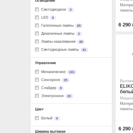
Освещение
Матери
Cветодиодное
панель
3
LED
3
6 290
Галогенные лампы
65
Дихроичные лампы
2
Лампы накаливания
46
Светодиодные лампы
41
Управление
Механическое
101
Сенсорное
25
Вытяжк
ELIK
Слайдер
9
белый
Электронное
20
Мощнос
Матери
панель
Цвет
Белый
4
6 290
Ширина вытяжки