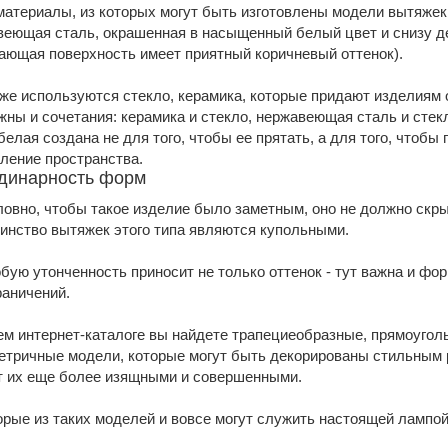
материалы, из которых могут быть изготовлены модели вытяжек
веющая сталь, окрашенная в насыщенный белый цвет и снизу д
вающая поверхность имеет приятный коричневый оттенок).
же используются стекло, керамика, которые придают изделиям
ны и сочетания: керамика и стекло, нержавеющая сталь и стекл
белая создана не для того, чтобы ее прятать, а для того, чтобы
ление пространства.
динарность форм
овно, чтобы такое изделие было заметным, оно не должно скр
инство вытяжек этого типа являются купольными.
бую утонченность приносит не только оттенок - тут важна и фо
раничений.
м интернет-каталоге вы найдете трапециеобразные, прямоуголь
тричные модели, которые могут быть декорированы стильным р
т их еще более изящными и совершенными.
рые из таких моделей и вовсе могут служить настоящей лампой