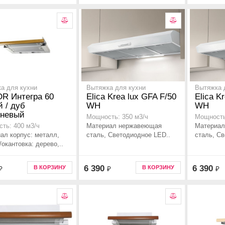
а для кухни
Вытяжка для кухни
Вытяжка 
OR Интегра 60
Elica Krea lux GFA F/50
Elica K
 / дуб
WH
WH
чневый
Мощность: 350 м3/ч
Мощность
Материал нержавеющая
Материал
ть: 400 м3/ч
ал корпус: металл,
сталь, Светодиодное LED..
сталь, С
/окантовка: дерево,..
6 390
6 390
В КОРЗИНУ
В КОРЗИНУ
₽
₽
₽