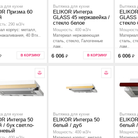
а для кухни
Вытяжка для кухни
Вытяжка 
OR Призма 60
ELIKOR Интегра
ELIKOR
й
GLASS 45 нержавейка /
GLASS 
стекло белое
стекло
ть: 290 м3/ч
ал корпус: металл,
Мощность: 400 м3/ч
Мощность
накаливания, 40 Втx..
Материал нержавеющая
Материал
сталь, стекло, Галогенные
сталь, ст
лам..
лам..
6 006
6 006
В КОРЗИНУ
В КОРЗИНУ
₽
₽
₽
а для кухни
Вытяжка для кухни
Вытяжка 
OR Интегра 50
ELIKOR Интегра 50
ELIKOR
 / бук светло-
белый / дуб
белый /
чневый
Мощность: 400 м3/ч
Мощность
Материал корпус: металл,
Материал
ть: 400 м3/ч