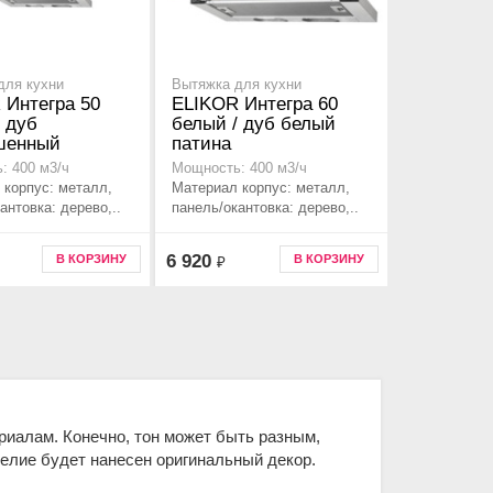
для кухни
Вытяжка для кухни
 Интегра 50
ELIKOR Интегра 60
 дуб
белый / дуб белый
шенный
патина
: 400 м3/ч
Мощность: 400 м3/ч
 корпус: металл,
Материал корпус: металл,
антовка: дерево,..
панель/окантовка: дерево,..
6 920
В КОРЗИНУ
В КОРЗИНУ
₽
риалам. Конечно, тон может быть разным,
елие будет нанесен оригинальный декор.