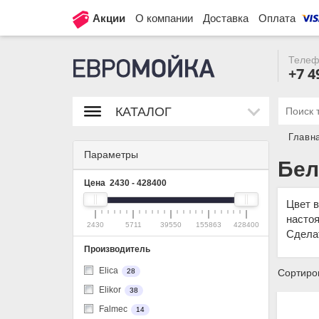
Акции
О компании
Доставка
Оплата
Телеф
+7 4
КАТАЛОГ
Главн
Параметры
Бел
Цена
2430
-
428400
Цвет в
настоя
2430
5711
39550
155863
428400
Сдела
Производитель
Elica
Сортиров
28
Elikor
38
Falmec
14