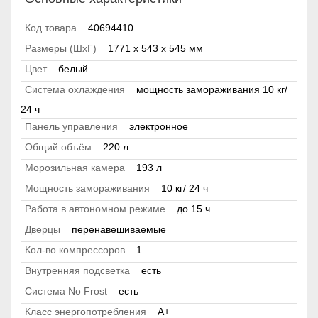
Код товара
40694410
Размеры (ШхГ)
1771 х 543 х 545 мм
Цвет
белый
Система охлаждения
мощность замораживания 10 кг/
24 ч
Панель управления
электронное
Общий объём
220 л
Морозильная камера
193 л
Мощность замораживания
10 кг/ 24 ч
Работа в автономном режиме
до 15 ч
Дверцы
перенавешиваемые
Кол-во компрессоров
1
Внутренняя подсветка
есть
Система No Frost
есть
Класс энергопотребления
А+