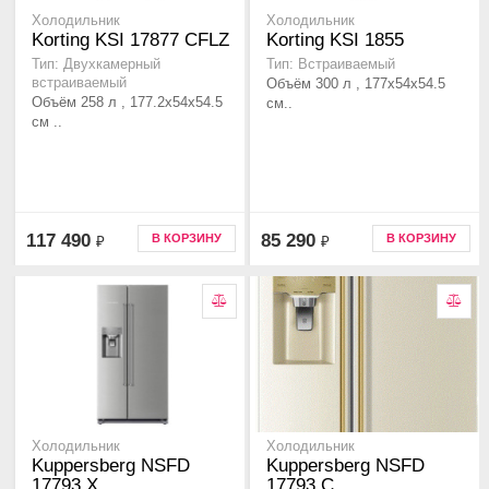
Холодильник
Холодильник
Korting KSI 17877 CFLZ
Korting KSI 1855
Тип: Двухкамерный
Тип: Встраиваемый
встраиваемый
Объём 300 л , 177x54x54.5
Объём 258 л , 177.2х54х54.5
см..
см ..
117 490
85 290
В КОРЗИНУ
В КОРЗИНУ
₽
₽
Холодильник
Холодильник
Kuppersberg NSFD
Kuppersberg NSFD
17793 X
17793 C