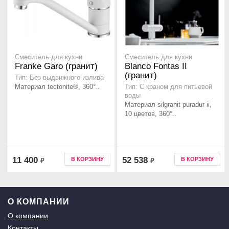
Смеситель для кухни
Смеситель для кухни
Franke Garo (гранит)
Blanco Fontas II
(гранит)
Тип: Без выдвижного излива
Материал tectonite®, 360°..
Тип: С краном для питьевой
воды
Материал silgranit puradur ii,
10 цветов, 360°..
11 400
52 538
В КОРЗИНУ
В КОРЗИНУ
₽
₽
О КОМПАНИИ
О компании
Контакты