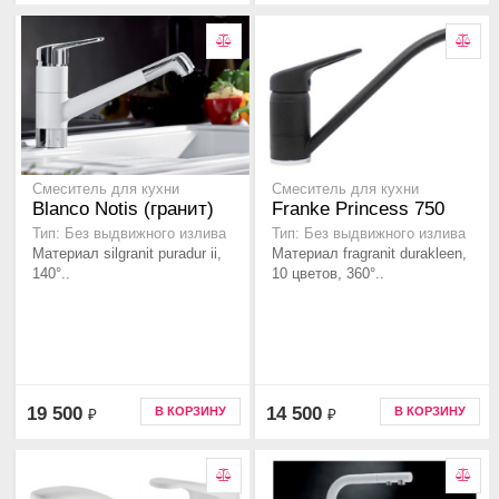
Смеситель для кухни
Смеситель для кухни
Blanco Notis (гранит)
Franke Princess 750
Тип: Без выдвижного излива
Тип: Без выдвижного излива
Материал silgranit puradur ii,
Материал fragranit durakleen,
140°..
10 цветов, 360°..
19 500
14 500
В КОРЗИНУ
В КОРЗИНУ
₽
₽