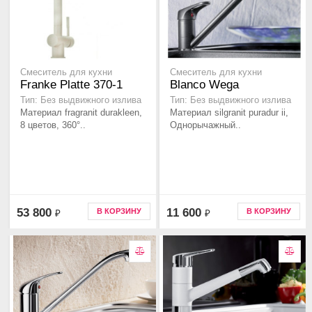
Смеситель для кухни
Смеситель для кухни
Franke Platte 370-1
Blanco Wega
Тип: Без выдвижного излива
Тип: Без выдвижного излива
Материал fragranit durakleen,
Материал silgranit puradur ii,
8 цветов, 360°..
Однорычажный..
53 800
11 600
В КОРЗИНУ
В КОРЗИНУ
₽
₽