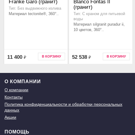
Franke Garo (гранит)
Blanco Fontas II
(гранит)
Тип: Без выдвижного излива
Материал tectonite®, 360°..
Тип: С краном для питьевой
воды
Материал silgranit puradur ii,
10 цветов, 360°..
11 400
52 538
В КОРЗИНУ
В КОРЗИНУ
₽
₽
О КОМПАНИИ
О компании
Контакты
Политика конфиденциальности и обработки персональных
данных
Акции
ПОМОЩЬ