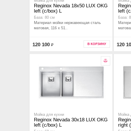
Мойка для кухни
Мойка 
Reginox Nevada 18x50 LUX OKG
Regi
left (c/box) L
left (
База: 80 см
База: 
Материал мойки нержавеющая сталь
Матери
матовая, 116 x 51..
матовая
120 100
120 1
В КОРЗИНУ
₽
Мойка для кухни
Мойка 
Reginox Nevada 30x18 LUX OKG
Regi
left (c/box) L
right 