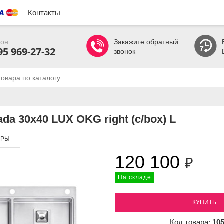
Контакты
он
Закажите обратный
95 969-27-32
звонок
da 30x40 LUX OKG right (c/box) L
АРЫ
120 100
₽
На складе
КУПИТЬ
Код товара:
10