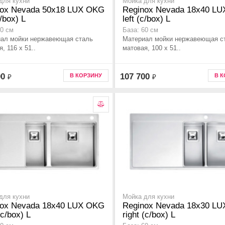
для кухни
Мойка для кухни
nox Nevada 50x18 LUX OKG
Reginox Nevada 18x40 L
c/box) L
left (c/box) L
80 см
База: 60 см
ал мойки нержавеющая сталь
Материал мойки нержавеющая с
, 116 x 51..
матовая, 100 x 51..
00
107 700
В КОРЗИНУ
В 
₽
₽
для кухни
Мойка для кухни
nox Nevada 18x40 LUX OKG
Reginox Nevada 18x30 L
(c/box) L
right (c/box) L