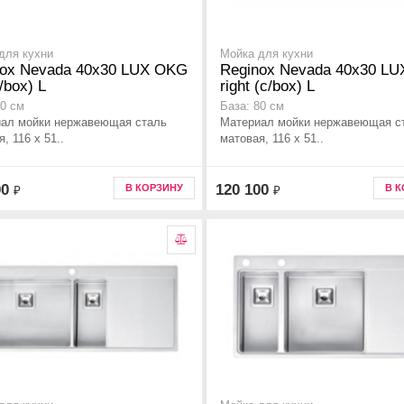
для кухни
Мойка для кухни
nox Nevada 40x30 LUX OKG
Reginox Nevada 40x30 L
c/box) L
right (c/box) L
80 см
База: 80 см
ал мойки нержавеющая сталь
Материал мойки нержавеющая с
, 116 x 51..
матовая, 116 x 51..
00
120 100
В КОРЗИНУ
В 
₽
₽