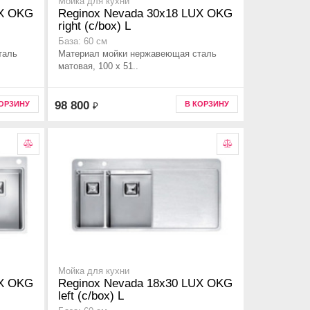
Мойка для кухни
UX OKG
Reginox Nevada 30x18 LUX OKG
right (c/box) L
База: 60 см
таль
Материал мойки нержавеющая сталь
матовая, 100 x 51..
98 800
КОРЗИНУ
В КОРЗИНУ
₽
Мойка для кухни
UX OKG
Reginox Nevada 18x30 LUX OKG
left (c/box) L