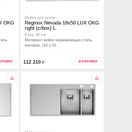
Мойка для кухни
UX OKG
Reginox Nevada 18x50 LUX OKG
right (c/box) L
База: 80 см
таль
Материал мойки нержавеющая сталь
матовая, 116 x 51..
112 210
КОРЗИНУ
В КОРЗИНУ
₽