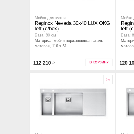
Мойка для кухни
Мойка 
Reginox Nevada 30x40 LUX OKG
Regi
left (c/box) L
left (
База: 80 см
База: 
Материал мойки нержавеющая сталь
Матери
матовая, 116 x 51..
матовая
112 210
120 1
В КОРЗИНУ
₽