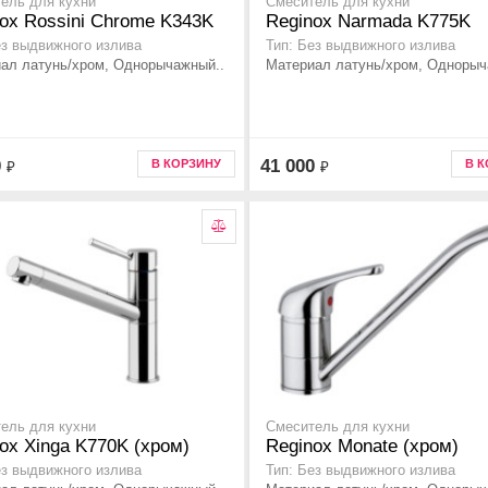
ель для кухни
Смеситель для кухни
ox Rossini Chrome K343K
Reginox Narmada K775K
ез выдвижного излива
Тип: Без выдвижного излива
ал латунь/хром, Однорычажный..
Материал латунь/хром, Однорыч
0
41 000
В КОРЗИНУ
В 
₽
₽
ель для кухни
Смеситель для кухни
ox Xinga K770K (хром)
Reginox Monate (хром)
ез выдвижного излива
Тип: Без выдвижного излива