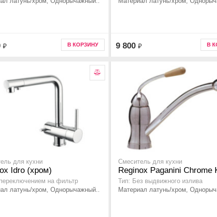
ал латунь/хром, Однорычажный..
Материал латунь/хром, Однорыч
0
9 800
В КОРЗИНУ
В 
₽
₽
ель для кухни
Смеситель для кухни
ox Idro (хром)
Reginox Paganini Chrome
 переключением на фильтр
Тип: Без выдвижного излива
ал латунь/хром, Однорычажный..
Материал латунь/хром, Однорыч