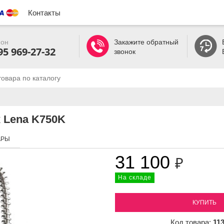
Контакты
он
Закажите обратный
95 969-27-32
звонок
 Lena K750K
АРЫ
31 100
₽
На складе
КУПИТЬ
Код товара:
11