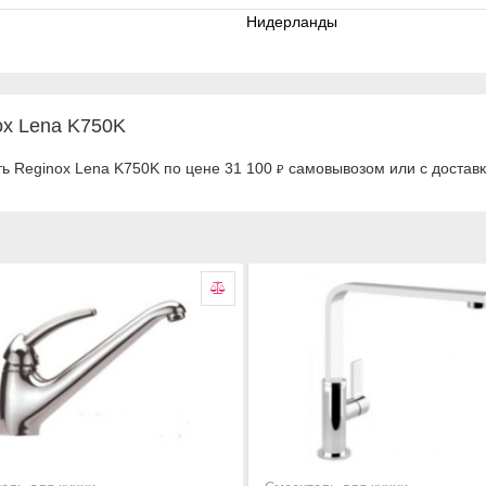
Нидерланды
ox Lena K750K
ть Reginox Lena K750K по цене 31 100
самовывозом или с доставк
₽