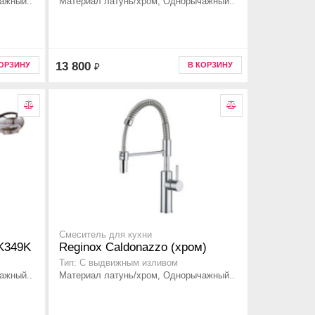
ажный..
Материал латунь/хром, Однорычажный..
13 800
КОРЗИНУ
В КОРЗИНУ
₽
Смеситель для кухни
 K349K
Reginox Caldonazzo (хром)
Тип: C выдвижным изливом
ажный..
Материал латунь/хром, Однорычажный..