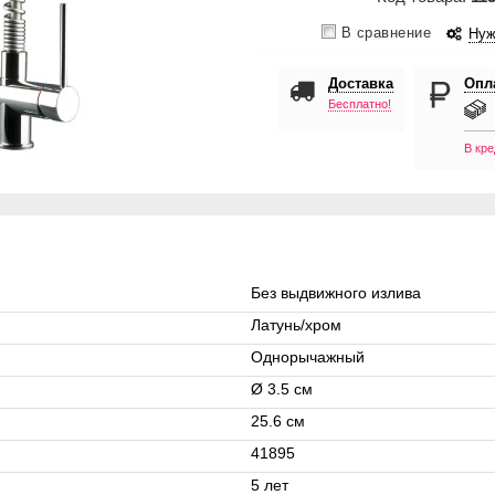
В сравнение
Нуж
Доставка
Опл
Бесплатно!
В кре
Без выдвижного излива
Латунь/хром
Однорычажный
Ø 3.5 см
25.6 см
41895
5 лет