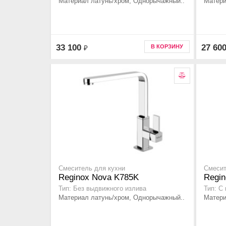
Материал латунь/хром, Однорычажный..
Матери
33 100
27 60
В КОРЗИНУ
₽
Смеситель для кухни
Смесит
Reginox Nova K785K
Regin
Тип: Без выдвижного излива
Тип: C
Материал латунь/хром, Однорычажный..
Матери