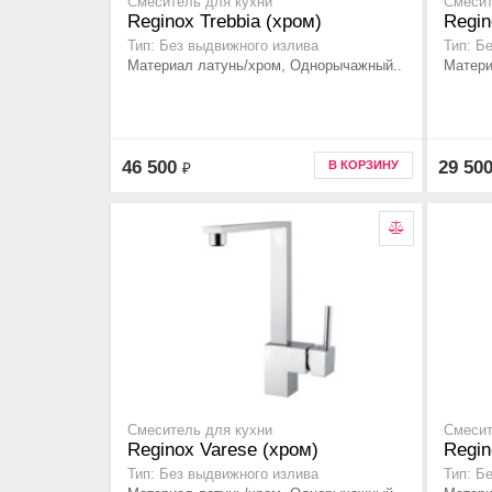
Смеситель для кухни
Смесит
Reginox Trebbia (хром)
Regin
Тип: Без выдвижного излива
Тип: Б
Материал латунь/хром, Однорычажный..
Матери
46 500
29 50
В КОРЗИНУ
₽
Смеситель для кухни
Смесит
Reginox Varese (хром)
Regin
Тип: Без выдвижного излива
Тип: Б