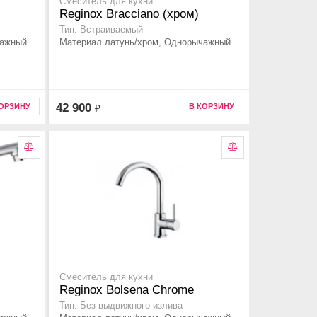
Смеситель для кухни
Reginox Bracciano (хром)
Тип: Встраиваемый
ажный..
Материал латунь/хром, Однорычажный..
42 900
КОРЗИНУ
В КОРЗИНУ
₽
Смеситель для кухни
Reginox Bolsena Chrome
Тип: Без выдвижного излива