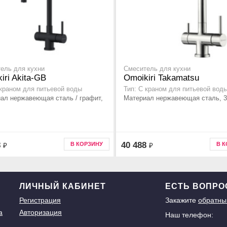
ель для кухни
Смеситель для кухни
iri Akita-GB
Omoikiri Takamatsu
 краном для питьевой воды
Тип: С краном для питьевой вод
ал нержавеющая сталь / графит,
Материал нержавеющая сталь, 36
8
40 488
В КОРЗИНУ
В 
₽
₽
ЛИЧНЫЙ КАБИНЕТ
ЕСТЬ ВОПР
Регистрация
Закажите
обратны
а
Авторизация
Наш телефон: