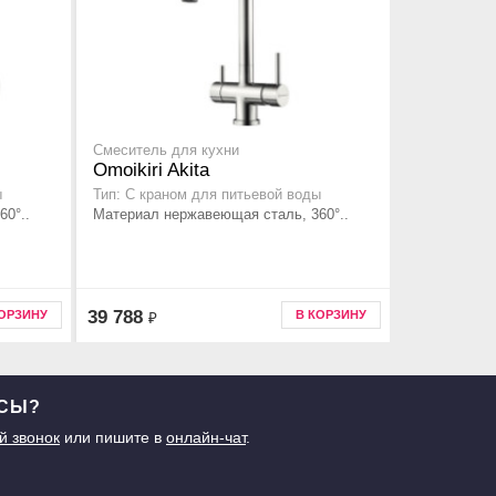
Смеситель для кухни
Omoikiri Akita
ы
Тип: С краном для питьевой воды
0°..
Материал нержавеющая сталь, 360°..
39 788
КОРЗИНУ
В КОРЗИНУ
₽
ОСЫ?
й звонок
или пишите в
онлайн-чат
.