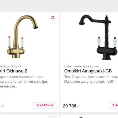
ель для кухни
Смеситель для кухни
iri Okinawa 2
Omoikiri Amagasaki-GB
 краном для питьевой воды
Тип: С краном для питьевой вод
ал латунь: античное серебро,
Материал латунь, графит, 360°..
ая латунь..
8
29 788
В КОРЗИНУ
В 
₽
₽