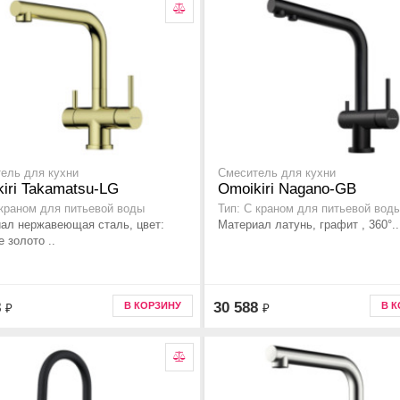
ель для кухни
Смеситель для кухни
iri Takamatsu-LG
Omoikiri Nagano-GB
 краном для питьевой воды
Тип: С краном для питьевой вод
ал нержавеющая сталь, цвет:
Материал латунь, графит , 360°..
 золото ..
8
30 588
В КОРЗИНУ
В 
₽
₽