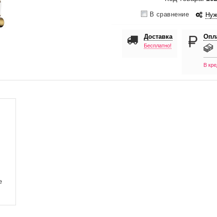
В сравнение
Нуж
Доставка
Опл
Бесплатно!
В кре
е
: