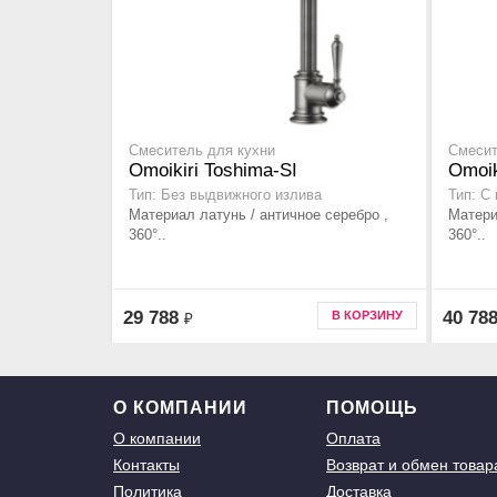
Смеситель для кухни
Смесит
Omoikiri Toshima-SI
Omoik
Тип: Без выдвижного излива
Тип: С
Материал латунь / античное серебро ,
Матери
360°..
360°..
29 788
40 78
В КОРЗИНУ
₽
О КОМПАНИИ
ПОМОЩЬ
О компании
Оплата
Контакты
Возврат и обмен товар
Политика
Доставка