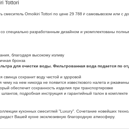
 Tottori
 смеситель Omoikiri Tottori по цене 29 788
самовывозом или с до
₽
ах со специально разработанным дизайном и укомплектованы полн
вания, благодаря высокому изливу
тичная бронза
льтра для очистки воды. Фильтрованная вода подается по от
я свинца сохранит воду чистой и здоровой
я чему на нем никогда не появится известкового налета и ржавчины
орый обеспечит сохранность изделия при транспортировке
шлангов, подробная инструкция и гарантийный талон в комплекте
коллекции кухонных смеситлей "Luxury". Сочетание новейших техно
, придаст Вашей кухне эксклюзивную благородную атмосферу.