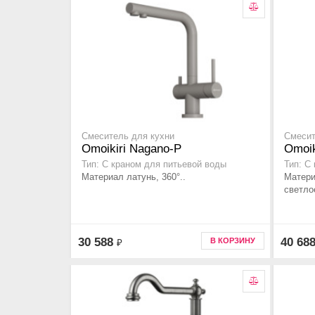
Смеситель для кухни
Смесит
Omoikiri Nagano-P
Omoik
Тип: С краном для питьевой воды
Тип: С
Материал латунь, 360°..
Матери
светлое
30 588
40 68
В КОРЗИНУ
₽