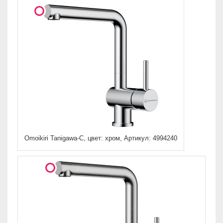
Omoikiri Tanigawa-C, цвет: хром, Артикул: 4994240