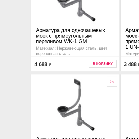
Арматура для одночашевых
Арма
моек с прямоугольным
моек
переливом WK-1 GM
прям
1 UN-
Материал: Нержавеющая сталь, цвет:
вороненная сталь
Матери
Дополнительная информация для моек
Дополн
4 688
3 488
В КОРЗИНУ
₽
серии ashi, haruna, sagami, taki, tadzava,
kata c 
omi, kasen, akisame, amadare, mizu ,
yamakaw
4956483
Арматура для одночашевых
Арма