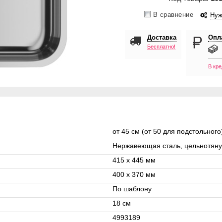
В сравнение
Нуж
Доставка
Опл
Бесплатно!
В кре
от 45 см (от 50 для подстольного
Нержавеющая сталь, цельнотяну
415 x 445 мм
400 x 370 мм
По шаблону
18 см
4993189