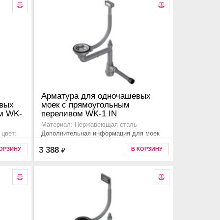
Арматура для одночашевых
евых
моек с прямоугольным
ом WK-
переливом WK-1 IN
Материал: Нержавеющая сталь
Дополнительная информация для моек
цвет:
серии ashi, haruna, sagami, taki, tadzava,
3 388
КОРЗИНУ
В КОРЗИНУ
₽
я моек
omi, kasen, akisame, amadare, mizu ,
ime,
4956482
n,
092