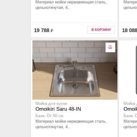
Материал мойки нержавеющая сталь,
Матери
цельнотянутая, 4..
цельнот
19 788
18 08
В КОРЗИНУ
₽
Мойка для кухни
Мойка 
Omoikiri Saru 48-IN
Omoik
База: От 50 см
База: 
Материал мойки нержавеющая сталь,
Матери
цельнотянутая, 4..
цельнот