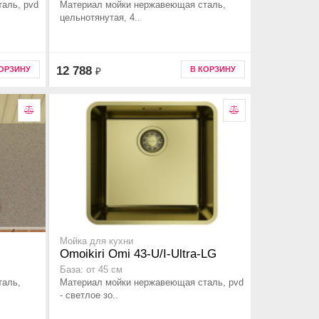
аль, pvd
Материал мойки нержавеющая сталь,
цельнотянутая, 4..
12 788
КОРЗИНУ
В КОРЗИНУ
₽
Мойка для кухни
Omoikiri Omi 43-U/I-Ultra-LG
База: от 45 см
таль,
Материал мойки нержавеющая сталь, pvd
- светлое зо..