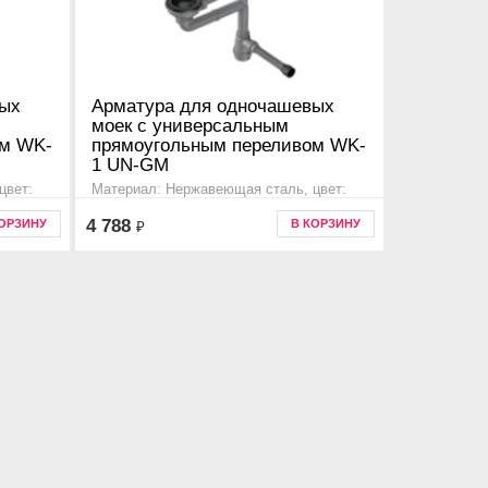
вых
Арматура для одночашевых
моек с универсальным
ом WK-
прямоугольным переливом WK-
1 UN-GM
цвет:
Материал: Нержавеющая сталь, цвет:
вороненная сталь
4 788
КОРЗИНУ
В КОРЗИНУ
₽
я моек
Дополнительная информация для моек
 86,
kata c одной чашей, tasogare 65 и 86,
6832
yamakawa, kitagawa, sintesi., 4956833