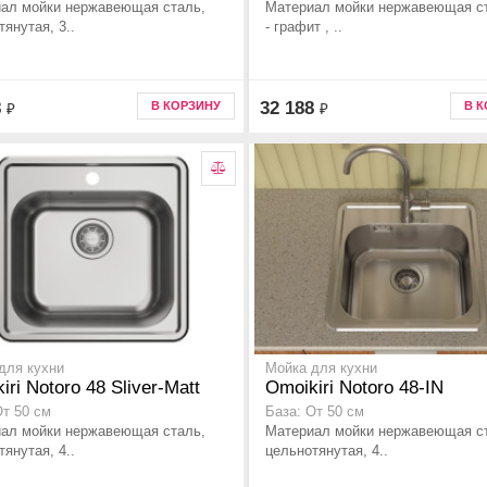
ал мойки нержавеющая сталь,
Материал мойки нержавеющая ст
янутая, 3..
- графит , ..
8
32 188
В КОРЗИНУ
В 
₽
₽
для кухни
Мойка для кухни
iri Notoro 48 Sliver-Matt
Omoikiri Notoro 48-IN
От 50 см
База: От 50 см
ал мойки нержавеющая сталь,
Материал мойки нержавеющая с
янутая, 4..
цельнотянутая, 4..