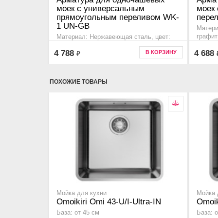
моек с универсальным
моек
прямоугольным переливом WK-
пере
1 UN-GB
Матери
графит
Материал: Нержавеющая сталь, цвет:
Дополн
графит
4 788
4 688
В КОРЗИНУ
₽
Дополнительная информация для моек
серии a
kata c одной чашей, tasogare 65 и 86,
omi, ka
yamakawa, kitagawa, sintesi., 4956834
495687
ПОХОЖИЕ ТОВАРЫ
Мойка для кухни
Мойка 
Omoikiri Omi 43-U/I-Ultra-IN
Omoik
База: от 45 см
База: о