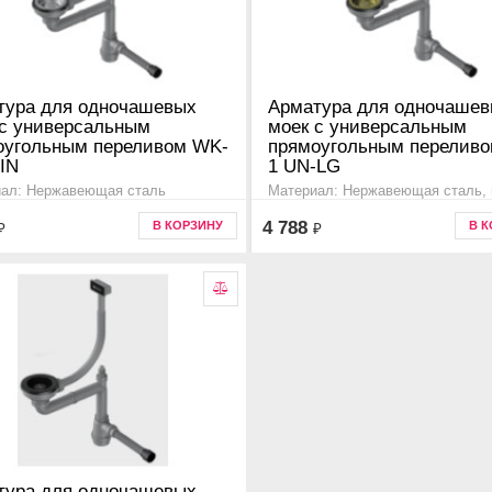
тура для одночашевых
Арматура для одночаше
 с универсальным
моек с универсальным
оугольным переливом WK-
прямоугольным перелив
IN
1 UN-LG
ал: Нержавеющая сталь
Материал: Нержавеющая сталь, 
ительная информация для моек
светлое золото
4 788
В КОРЗИНУ
В 
₽
₽
Дополнительная информация дл
одной чашей, tasogare 65 и 86,
kata c одной чашей, tasogare 65 и
a, kitagawa, sintesi., 4956777
yamakawa, kitagawa, sintesi., 495
тура для одночашевых