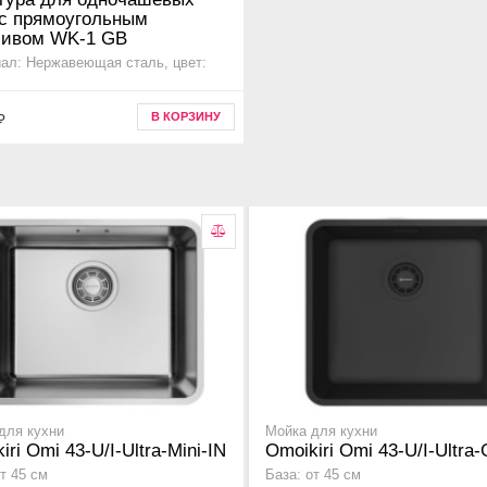
 с прямоугольным
ливом WK-1 GB
ал: Нержавеющая сталь, цвет:
ительная информация для моек
В КОРЗИНУ
₽
shi, haruna, sagami, taki, tadzava,
sen, akisame, amadare, mizu ,
5
для кухни
Мойка для кухни
iri Omi 43-U/I-Ultra-Mini-IN
Omoikiri Omi 43-U/I-Ultra
т 45 см
База: от 45 см