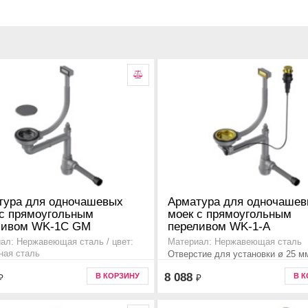
тура для одночашевых
Арматура для одночаше
 с прямоугольным
моек с прямоугольным
ливом WK-1C GM
переливом WK-1-A
ал: Нержавеющая сталь / цвет:
Материал: Нержавеющая сталь
ная сталь
Отверстие для установки ø 25 м
ительная информация для моек
моек серии ASHI, SAGAMI, TAKI,
8 088
В КОРЗИНУ
В 
₽
₽
shi, sagami, haruna, taki, tadzava,
TADZAVA, OMI, KASEN, AKISAM
sen, akisame, amadare, mizu. ,
AMADARE, MIZU, HARUNA
4