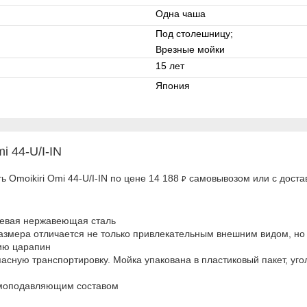
Одна чаша
Под столешницу;
Врезные мойки
15 лет
Япония
i 44-U/I-IN
 Omoikiri Omi 44-U/I-IN по цене 14 188
самовывозом или с достав
₽
левая нержавеющая сталь
азмера отличается не только привлекательным внешним видом, н
нию царапин
сную транспортировку. Мойка упакована в пластиковый пакет, угол
умоподавляющим составом