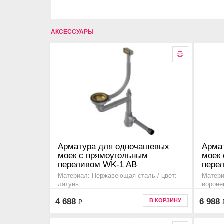
АКСЕССУАРЫ
Арматура для одночашевых
Арма
моек с прямоугольным
моек
переливом WK-1 AB
пере
Материал: Нержавеющая сталь / цвет:
Матери
латунь
вороне
Дополнительная информация для моек
Дополн
4 688
6 988
В КОРЗИНУ
₽
серии taki, akisame, omi, tadzava, ashi,
серии a
sagami, amadare, mizu, kata и haruna ,
omi, ka
4956475
495647