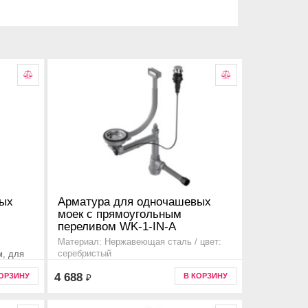
вых
Арматура для одночашевых
моек с прямоугольным
переливом WK-1-IN-A
Материал: Нержавеющая сталь / цвет:
м, для
серебристый
Дополнительная информация для моек
4 688
КОРЗИНУ
В КОРЗИНУ
₽
серии ashi, sagami, taki, tadzava, omi,
E,
kasen, akisame, amadare, mizu, haruna ,
4956468