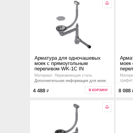
Арматура для одночашевых
Арма
моек с прямоугольным
моек
переливом WK-1C IN
пере
Материал: Нержавеющая сталь
Матери
Дополнительная информация для моек
графит
Дополн
серии ashi, sagami, haruna, taki, tadzava,
4 488
8 088
В КОРЗИНУ
₽
серии a
omi, kasen, akisame, amadare, mizu. ,
omi, ka
4956472
495676