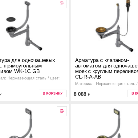
тура для одночашевых
Арматура с клапаном-
 с прямоугольным
автоматом для одночаш
ливом WK-1C GB
моек с круглым перелив
CL-R-A-AB
ал: Нержавеющая сталь / цвет:
Материал: Нержавеющая сталь / 
ительная информация для моек
античная латунь
8 088
В КОРЗИНУ
В 
₽
₽
shi, sagami, haruna, taki, tadzava,
Дополнительная информация дл
sen, akisame, amadare, mizu.,
серии omoikiri bosen, tedori, saka
0
yasugata, sumi, maru, miya, daise
yonaka, manmaru, akegata , 4957