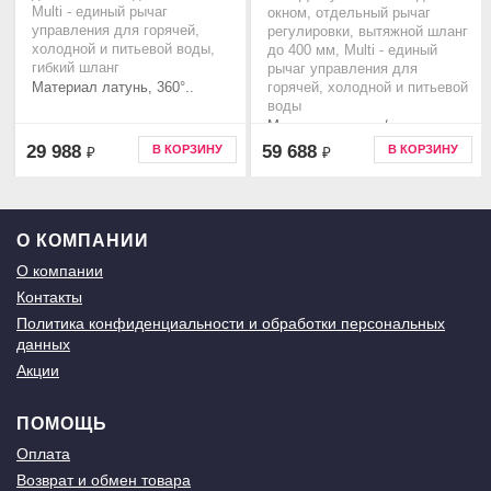
Multi - единый рычаг
окном, отдельный рычаг
управления для горячей,
регулировки, вытяжной шланг
холодной и питьевой воды,
до 400 мм, Multi - единый
гибкий шланг
рычаг управления для
Материал латунь, 360°..
горячей, холодной и питьевой
воды
Материал латунь/светлое
золото, 360°..
29 988
59 688
В КОРЗИНУ
В КОРЗИНУ
₽
₽
О КОМПАНИИ
О компании
Контакты
Политика конфиденциальности и обработки персональных
данных
Акции
ПОМОЩЬ
Оплата
Возврат и обмен товара