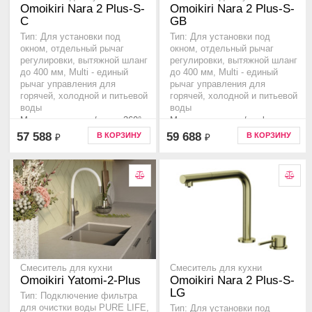
Omoikiri Nara 2 Plus-S-
Omoikiri Nara 2 Plus-S-
C
GB
Тип: Для установки под
Тип: Для установки под
окном, отдельный рычаг
окном, отдельный рычаг
регулировки, вытяжной шланг
регулировки, вытяжной шланг
до 400 мм, Multi - единый
до 400 мм, Multi - единый
рычаг управления для
рычаг управления для
горячей, холодной и питьевой
горячей, холодной и питьевой
воды
воды
Материал латунь/хром, 360°..
Материал латунь/графит,
360°..
57 588
59 688
В КОРЗИНУ
В КОРЗИНУ
₽
₽
Смеситель для кухни
Смеситель для кухни
Omoikiri Yatomi-2-Plus
Omoikiri Nara 2 Plus-S-
LG
Тип: Подключение фильтра
для очистки воды PURE LIFE,
Тип: Для установки под