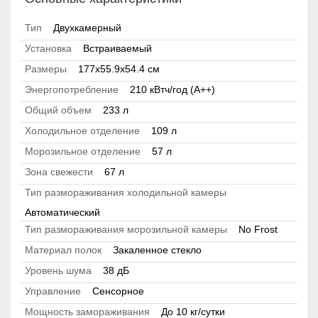
Тип
Двухкамерный
Установка
Встраиваемый
Размеры
177x55.9x54.4 см
Энергопотребление
210 кВтч/год (A++)
Общий объем
233 л
Холодильное отделение
109 л
Морозильное отделение
57 л
Зона свежести
67 л
Тип размораживания холодильной камеры
Автоматический
Тип размораживания морозильной камеры
No Frost
Материал полок
Закаленное стекло
Уровень шума
38 дБ
Управление
Сенсорное
Мощность замораживания
До 10 кг/cутки