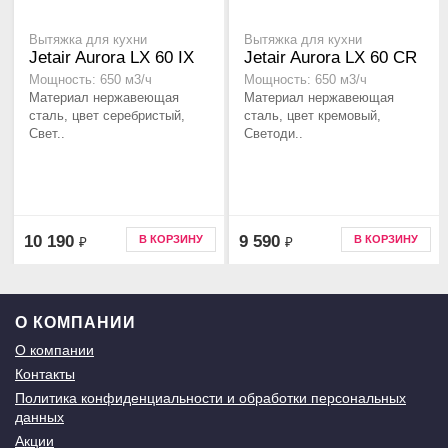
Вытяжка для кухни
Вытяжка для кухни
Jetair Aurora LX 60 IX
Jetair Aurora LX 60 CR
Мощность: 650 м3/ч
Мощность: 650 м3/ч
Материал нержавеющая
Материал нержавеющая
сталь, цвет серебристый,
сталь, цвет кремовый,
Свет..
Светоди..
10 190
9 590
В КОРЗИНУ
В КОРЗИНУ
₽
₽
О КОМПАНИИ
О компании
Контакты
Политика конфиденциальности и обработки персональных
данных
Акции