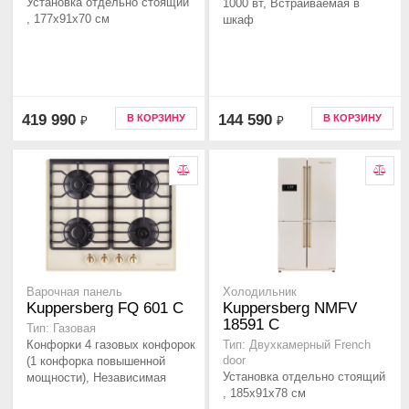
Установка отдельно стоящий
1000 вт, Встраиваемая в
, 177х91х70 см
шкаф
419 990
144 590
В КОРЗИНУ
В КОРЗИНУ
₽
₽
Варочная панель
Холодильник
Kuppersberg FQ 601 C
Kuppersberg NMFV
18591 C
Тип: Газовая
Конфорки 4 газовых конфорок
Тип: Двухкамерный French
(1 конфорка повышенной
door
Установка отдельно стоящий
мощности), Независимая
, 185х91х78 см