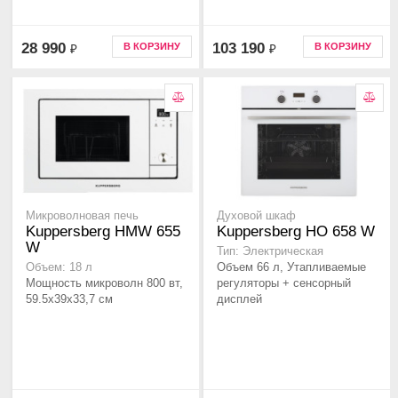
28 990
103 190
В КОРЗИНУ
В КОРЗИНУ
₽
₽
Микроволновая печь
Духовой шкаф
Kuppersberg HMW 655
Kuppersberg HO 658 W
W
Тип: Электрическая
Объем 66 л, Утапливаемые
Объем: 18 л
Мощность микроволн 800 вт,
регуляторы + сенсорный
59.5x39x33,7 см
дисплей