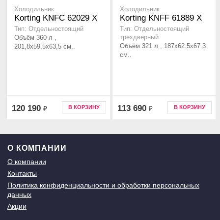
Холодильник
Холодильник
Korting KNFC 62029 X
Korting KNFF 61889 X
Тип: Отдельностоящий
Тип: Отдельностоящий
Объём 360 л ,
трехдверный
Объём 321 л , 187х62.5х67.3
201,8х59,5х63,5 см..
см..
120 190
113 690
В КОРЗИНУ
В КОРЗИНУ
₽
₽
О КОМПАНИИ
О компании
Контакты
Политика конфиденциальности и обработки персональных
данных
Акции