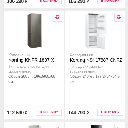
106 290
106 290
В КОРЗИНУ
В КОРЗИНУ
₽
₽
Холодильник
Холодильник
Korting KNFR 1837 X
Korting KSI 17887 CNFZ
Тип: Отдельностоящий
Тип: Двухкамерный
морозильник
встраиваемый
Объём 280 л , 186х59.5х65
Объём 248 л , 177.2х54х54.5
см..
см ..
112 590
144 790
В КОРЗИНУ
В КОРЗИНУ
₽
₽