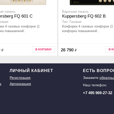
ая панель
Варочная панель
rsberg FQ 601 C
Kuppersberg FQ 602 B
азовая
Тип: Газовая
ки 4 газовых конфорок (1
Конфорки 4 газовых конфорок (1
ка повышенной..
конфорка повышенной..
0
26 790
В КОРЗИНУ
В 
₽
₽
ЛИЧНЫЙ КАБИНЕТ
ЕСТЬ ВОПР
Регистрация
Закажите
обратны
а
Авторизация
Наш телефон:
+7 495 969-27-32