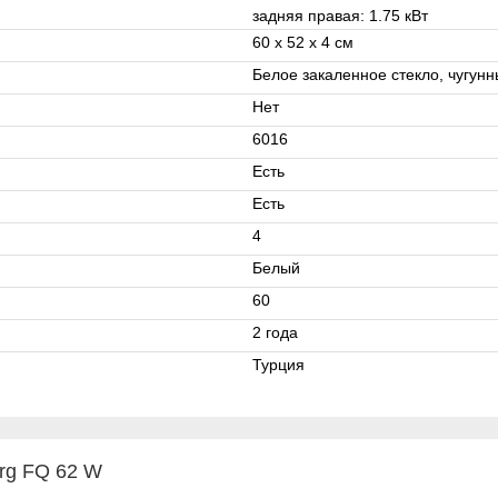
задняя правая: 1.75 кВт
60 x 52 x 4 см
Белое закаленное стекло, чугун
Нет
6016
Есть
Есть
4
Белый
60
2 года
Турция
rg FQ 62 W