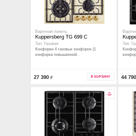
Варочная панель
Варочн
Kuppersberg TG 699 C
Kuppe
Тип: Газовая
Тип: Г
Конфорки 4 газовых конфорок (1
Конфор
конфорка повышенной..
конфор
27 390
44 79
В КОРЗИНУ
₽