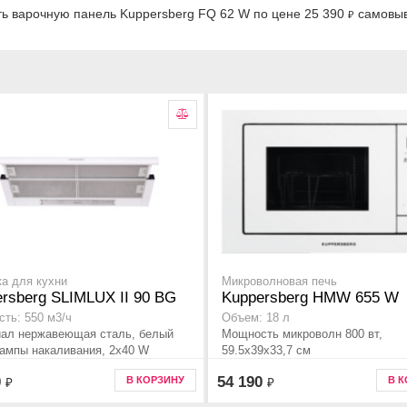
ть варочную панель Kuppersberg FQ 62 W по цене 25 390
самовыв
₽
а для кухни
Микроволновая печь
rsberg SLIMLUX II 90 BG
Kuppersberg HMW 655 W
ть: 550 м3/ч
Объем: 18 л
ал нержавеющая сталь, белый
Мощность микроволн 800 вт,
Лампы накаливания, 2x40 W
59.5x39x33,7 см
0
54 190
В КОРЗИНУ
В 
₽
₽