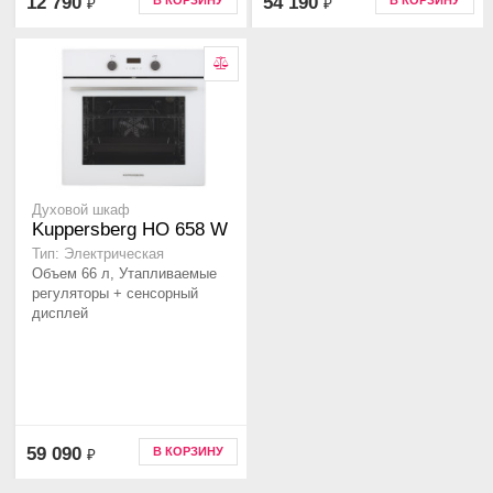
12 790
54 190
В КОРЗИНУ
В КОРЗИНУ
₽
₽
Духовой шкаф
Kuppersberg HO 658 W
Тип: Электрическая
Объем 66 л, Утапливаемые
регуляторы + сенсорный
дисплей
59 090
В КОРЗИНУ
₽