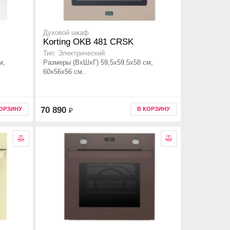
Духовой шкаф
Korting OKB 481 CRSK
Тип: Электрический
м,
Размеры (ВхШхГ) 59,5х59,5х58 см,
60х56х56 см..
70 890
КОРЗИНУ
В КОРЗИНУ
₽