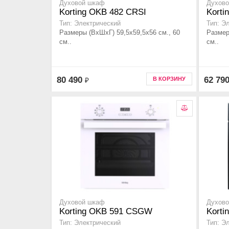
Духовой шкаф
Духов
Korting OKB 482 CRSI
Kort
Тип: Электрический
Тип: Э
Размеры (ВхШхГ) 59,5х59,5х56 см., 60
Размер
см..
см..
80 490
62 79
В КОРЗИНУ
₽
Духовой шкаф
Духов
Korting OKB 591 CSGW
Korti
Тип: Электрический
Тип: Э