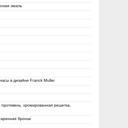
еская эмаль
асы в дизайне Franck Muller
й противень, хромированная решетка,
таренная бронза