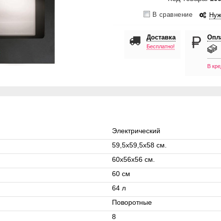
В сравнение
Нуж
Доставка
Опл
Бесплатно!
В кре
Электрический
59,5х59,5х58 см.
60х56х56 см.
60 см
64 л
Поворотные
8