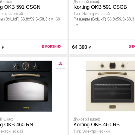
ой шкаф
Духовой шкаф
ing OKB 591 CSGN
Korting OKB 591 CSGB
лектрический
Тип: Электрический
ы (ВхШхГ) 58,8х59,5х58,3 см, 60
Размеры (ВхШхГ) 58,8х59,5х58,3 
см..
0
64 390
В КОРЗИНУ
В 
₽
₽
ой шкаф
Духовой шкаф
ng OKB 460 RN
Korting OKB 460 RB
лектрический
Тип: Электрический