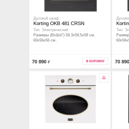
Духовой шкаф
Духов
Korting OKB 481 CRSN
Kort
Тип: Электрический
Тип: Э
Размеры (ВхШхГ) 59,3х59,5х58 см,
Размер
60х56х56 см..
60х56х
70 890
70 89
В КОРЗИНУ
₽