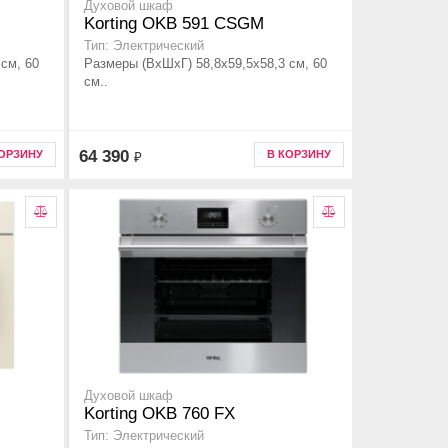
Духовой шкаф
Korting OKB 591 CSGM
Тип: Электрический
см, 60
Размеры (ВхШхГ) 58,8х59,5х58,3 см, 60
см..
64 390
КОРЗИНУ
В КОРЗИНУ
₽
Духовой шкаф
Korting OKB 760 FX
Тип: Электрический