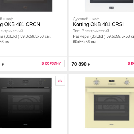
ой шкаф
Духовой шкаф
ing OKB 481 CRCN
Korting OKB 481 CRSI
лектрический
Тип: Электрический
ы (ВхШхГ) 59,3х59,5х58 см,
Размеры (ВхШхГ) 59,5х59,5х58 с
56 см..
60х56х56 см..
0
70 890
В КОРЗИНУ
В 
₽
₽