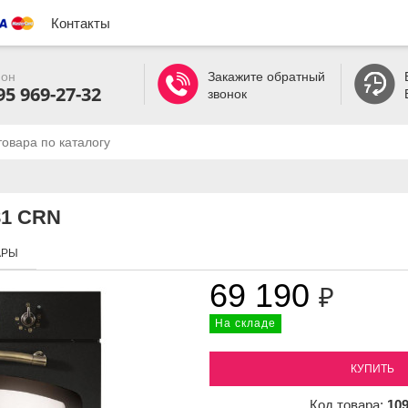
Контакты
он
Закажите обратный
95 969-27-32
звонок
81 CRN
АРЫ
69 190
₽
На складе
КУПИТЬ
Код товара:
10