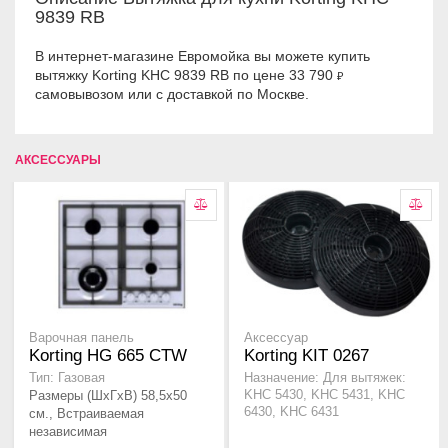
9839 RB
В интернет-магазине Евромойка вы можете купить
вытяжку Korting KHC 9839 RB по цене 33 790
₽
самовывозом или с доставкой по Москве.
АКСЕССУАРЫ
Варочная панель
Аксессуар
Korting HG 665 CTW
Korting KIT 0267
Тип: Газовая
Назначение: Для вытяжек:
Размеры (ШхГхВ) 58,5х50
KHC 5430, KHC 5431, KHC
6430, KHC 6431
см., Встраиваемая
независимая