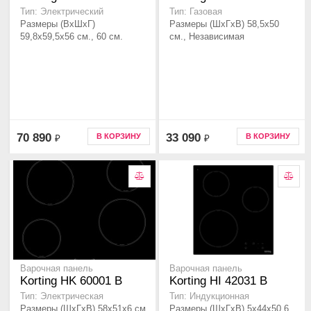
Тип: Электрический
Тип: Газовая
Размеры (ВхШхГ)
Размеры (ШхГхВ) 58,5х50
59,8х59,5х56 см., 60 см.
см., Независимая
70 890
33 090
В КОРЗИНУ
В КОРЗИНУ
₽
₽
Варочная панель
Варочная панель
Korting HK 60001 B
Korting HI 42031 B
Тип: Электрическая
Тип: Индукционная
Размеры (ШхГхВ) 58х51х6 см,
Размеры (ШхГхВ) 5x44x50.6