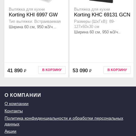
Вытяжка для кухни
Вытяжка для кухни
Korting KHI 6997 GW
Korting KHC 69131 GCN
Тип вытяжки: Встраиваемая
Размеры (ШхГхВ): 89-
Ширина 60 см, 950 м3/ч ..
127х60х30 см
Ширина 60 см, 950 м3/ч..
41 890
53 090
В КОРЗИНУ
В КОРЗИНУ
₽
₽
О КОМПАНИИ
О компании
Контакты
Политика конфиденциальности и обработки персональных
данных
Акции