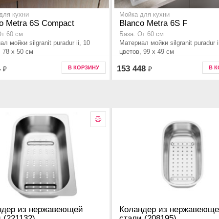
для кухни
Мойка для кухни
o Metra 6S Compact
Blanco Metra 6S F
От 60 см
База: От 60 см
л мойки silgranit puradur ii, 10
Материал мойки silgranit puradur i
 78 x 50 см
цветов, 99 x 49 см
4
153 448
В КОРЗИНУ
В 
₽
₽
ндер из нержавеющей
Коландер из нержавеющ
 (221132)
стали (208195)