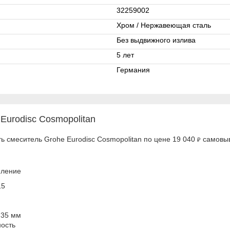
32259002
Хром / Нержавеющая сталь
Без выдвижного излива
5 лет
Германия
Eurodisc Cosmopolitan
ь смеситель Grohe Eurodisc Cosmopolitan по цене 19 040
самовыв
₽
пление
15
 35 мм
ость