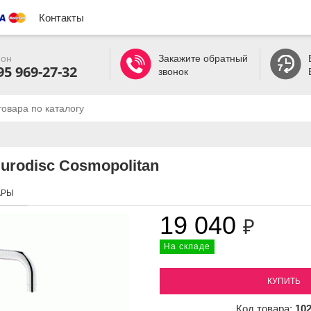
Контакты
он
Закажите обратный
95 969-27-32
звонок
urodisc Cosmopolitan
АРЫ
19 040
₽
На складе
КУПИТЬ
Код товара:
10