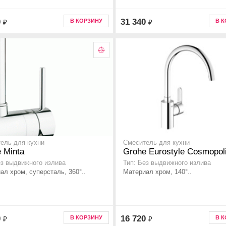
0
31 340
В КОРЗИНУ
В 
₽
₽
ель для кухни
Смеситель для кухни
 Minta
Grohe Eurostyle Cosmopol
ез выдвижного излива
Тип: Без выдвижного излива
ал хром, суперсталь, 360°..
Материал хром, 140°..
0
16 720
В КОРЗИНУ
В 
₽
₽