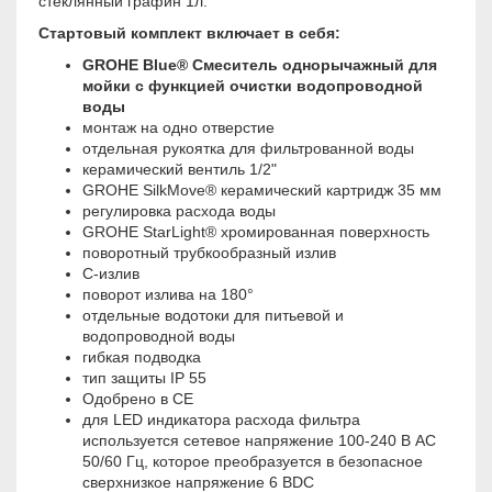
cтеклянный графин 1л.
Стартовый комплект включает в себя:
GROHE Blue® Смеситель однорычажный для
мойки с функцией очистки водопроводной
воды
монтаж на одно отверстие
отдельная рукоятка для фильтрованной воды
керамический вентиль 1/2"
GROHE SilkMove® керамический картридж 35 мм
регулировка расхода воды
GROHE StarLight® хромированная поверхность
поворотный трубкообразный излив
C-излив
поворот излива на 180°
отдельные водотоки для питьевой и
водопроводной воды
гибкая подводка
тип защиты IP 55
Одобрено в СE
для LED индикатора расхода фильтра
используется сетевое напряжение 100-240 В AC
50/60 Гц, которое преобразуется в безопасное
сверхнизкое напряжение 6 BDC