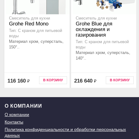
Смеситель для кухни
Смеситель для кухни
Grohe Red Mono
Grohe Blue для
охлаждения и
Тип: С краном для питьевой
газирования
воды
Материал хром, суперсталь,
Тип: С краном для питьевой
150°..
воды
Материал хром, суперсталь,
140°..
116 160
216 640
В КОРЗИНУ
В КОРЗИНУ
₽
₽
О КОМПАНИИ
О компании
Контакты
Политика конфиденциальности и обработки персональных
данных