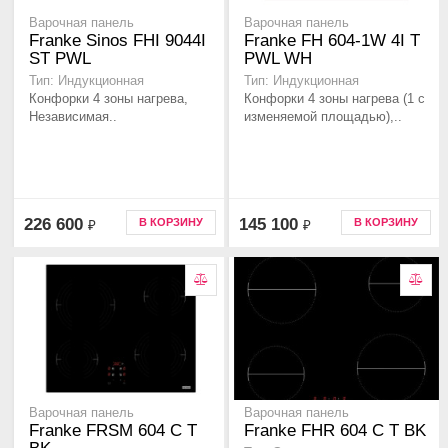
Варочная панель
Варочная панель
Franke Sinos FHI 9044I
Franke FH 604-1W 4I T
ST PWL
PWL WH
Тип: Индукционная
Тип: Индукционная
Конфорки 4 зоны нагрева,
Конфорки 4 зоны нагрева (1 с
Независимая..
изменяемой площадью),..
226 600
145 100
В КОРЗИНУ
В КОРЗИНУ
₽
₽
Варочная панель
Варочная панель
Franke FRSM 604 C T
Franke FHR 604 C T BK