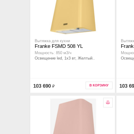
Вытяжка для кухни
Вытяжк
Franke FSMD 508 YL
Fran
Мощность: 850 м3/ч
Мощнос
Освещение led, 1x3 вт, Желтый..
Освеще
103 690
103 6
В КОРЗИНУ
₽