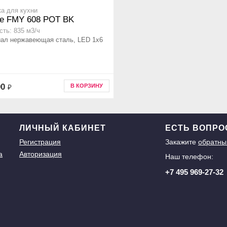
а для кухни
ke FMY 608 POT BK
ть: 835 м3/ч
ал нержавеющая сталь, LED 1х6
90
В КОРЗИНУ
₽
ЛИЧНЫЙ КАБИНЕТ
ЕСТЬ ВОПР
Регистрация
Закажите
обратны
а
Авторизация
Наш телефон:
+7 495 969-27-32