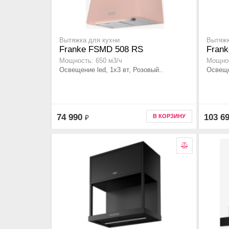
Вытяжка для кухни
Вытяжк
Franke FSMD 508 RS
Fran
Мощность: 650 м3/ч
Мощнос
Освещение led, 1x3 вт, Розовый..
Освеще
74 990
103 6
В КОРЗИНУ
₽