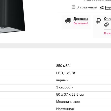
В сравнение
Нуж
Доставка
Опл
Бесплатно!
В кре
850 м3/ч
LED, 1x3 Вт
черный
3 скорости
50 х 37 x 62.6 см
Механическое
Настенная