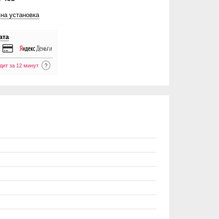
на установка
ата
дит за 12 минут
?