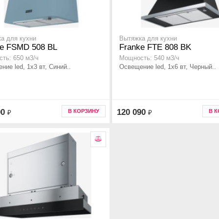
а для кухни
Вытяжка для кухни
ke FSMD 508 BL
Franke FTE 808 BK
ть: 650 м3/ч
Мощность: 540 м3/ч
ние led, 1x3 вт, Синий..
Освещение led, 1x6 вт, Черный..
90
120 090
В КОРЗИНУ
В 
₽
₽