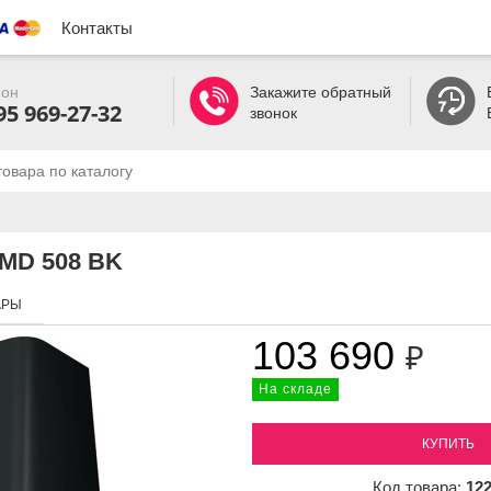
Контакты
он
Закажите обратный
95 969-27-32
звонок
SMD 508 BK
АРЫ
103 690
₽
На складе
КУПИТЬ
Код товара:
12