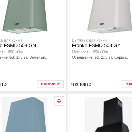
а для кухни
Вытяжка для кухни
ke FSMD 508 GN
Franke FSMD 508 GY
ть: 850 м3/ч
Мощность: 850 м3/ч
ние led, 1x3 вт, Зелёный..
Освещение led, 1x3 вт, Серый..
90
103 690
В КОРЗИНУ
В 
₽
₽