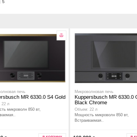
: 5
олновая печь
Микроволновая печь
rsbusch MR 6330.0 S4 Gold
Kuppersbusch MR 6330.0 
Black Chrome
 22 л
ть микроволн 850 вт,
Объем: 22 л
ваемая..
Мощность микроволн 850 вт,
Встраиваемая..