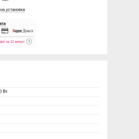
на установка
ата
дит за 12 минут
?
0 Вт