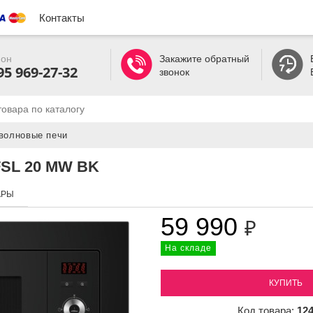
Контакты
он
Закажите обратный
95 969-27-32
звонок
волновые печи
FSL 20 MW BK
АРЫ
59 990
₽
На складе
КУПИТЬ
Код товара:
12