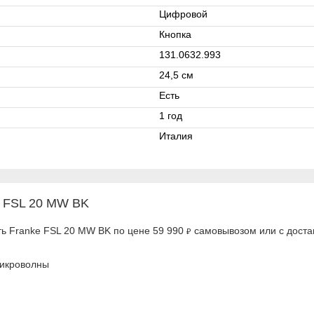
Цифровой
Кнопка
131.0632.993
24,5 см
Есть
1 год
Италия
e FSL 20 MW BK
ть Franke FSL 20 MW BK по цене 59 990
самовывозом или с доста
₽
микроволны