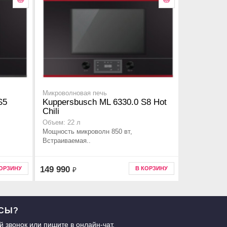
Микроволновая печь
S5
Kuppersbusch ML 6330.0 S8 Hot
Chili
Объем: 22 л
Мощность микроволн 850 вт,
Встраиваемая..
149 990
КОРЗИНУ
В КОРЗИНУ
₽
ОСЫ?
й звонок
или пишите в
онлайн-чат
.