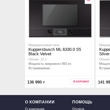
Микроволновая печь
Микров
Kuppersbusch ML 6330.0 S5
Kuppe
Black Velvet
Silve
Объем: 22 л
Объем:
Мощность микроволн 850 вт,
Мощнос
Встраиваемая..
Встраи
136 990
141 9
В КОРЗИНУ
₽
О КОМПАНИИ
ПОМОЩЬ
О компании
Оплата