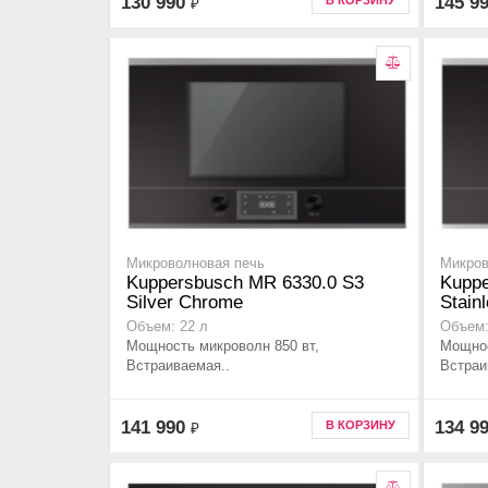
130 990
145 9
В КОРЗИНУ
₽
Микроволновая печь
Микров
Kuppersbusch MR 6330.0 S3
Kuppe
Silver Chrome
Stainl
Объем: 22 л
Объем:
Мощность микроволн 850 вт,
Мощнос
Встраиваемая..
Встраи
141 990
134 9
В КОРЗИНУ
₽