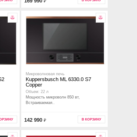
169 990
КОРЗИНУ
В КОРЗИНУ
₽
Микроволновая печь
S2
Kuppersbusch ML 6330.0 S7
Copper
Объем: 22 л
Мощность микроволн 850 вт,
Встраиваемая..
142 990
КОРЗИНУ
В КОРЗИНУ
₽