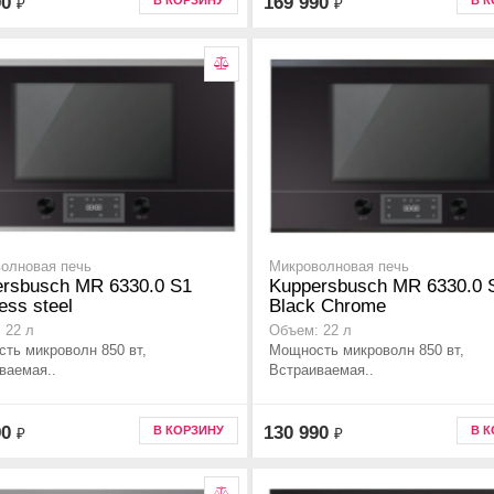
90
169 990
В КОРЗИНУ
В 
₽
₽
олновая печь
Микроволновая печь
rsbusch MR 6330.0 S1
Kuppersbusch MR 6330.0 
ess steel
Black Chrome
 22 л
Объем: 22 л
ть микроволн 850 вт,
Мощность микроволн 850 вт,
ваемая..
Встраиваемая..
90
130 990
В КОРЗИНУ
В 
₽
₽