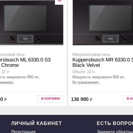
олновая печь
Микроволновая печь
rsbusch ML 6330.0 S3
Kuppersbusch MR 6330.0 
r Chrome
Black Velvet
 22 л
Объем: 22 л
ть микроволн 850 вт,
Мощность микроволн 850 вт,
ваемая..
Встраиваемая..
90
136 990
В КОРЗИНУ
В 
₽
₽
ЛИЧНЫЙ КАБИНЕТ
ЕСТЬ ВОПР
Регистрация
Закажите
обратны