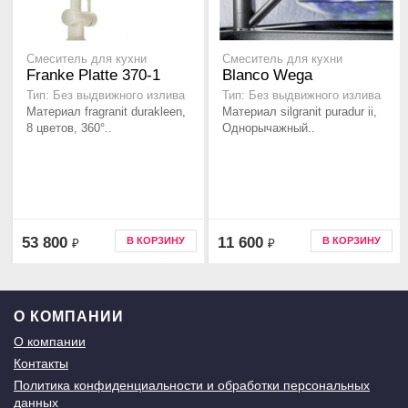
Смеситель для кухни
Смеситель для кухни
Franke Platte 370-1
Blanco Wega
Тип: Без выдвижного излива
Тип: Без выдвижного излива
Материал fragranit durakleen,
Материал silgranit puradur ii,
8 цветов, 360°..
Однорычажный..
53 800
11 600
В КОРЗИНУ
В КОРЗИНУ
₽
₽
О КОМПАНИИ
О компании
Контакты
Политика конфиденциальности и обработки персональных
данных