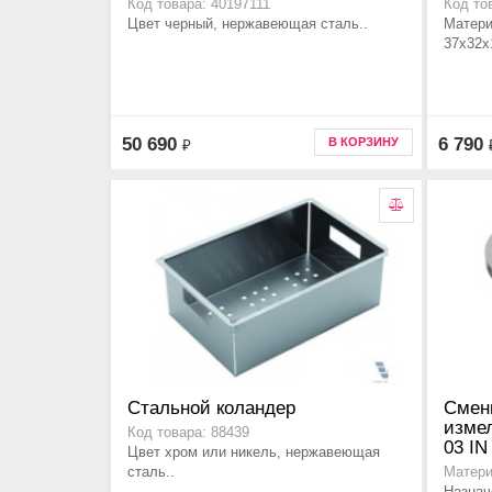
Код товара: 40197111
Код то
Цвет черный, нержавеющая сталь..
Матери
37х32х
50 690
6 790
В КОРЗИНУ
₽
Стальной коландер
Cмен
измел
Код товара: 88439
03 IN
Цвет хром или никель, нержавеющая
сталь..
Матери
Назнач