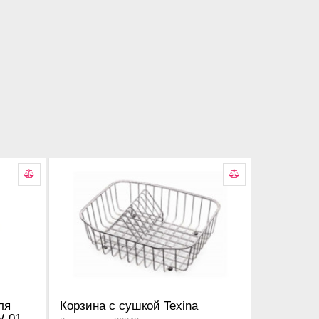
ля
Корзина с сушкой Texina
W-01