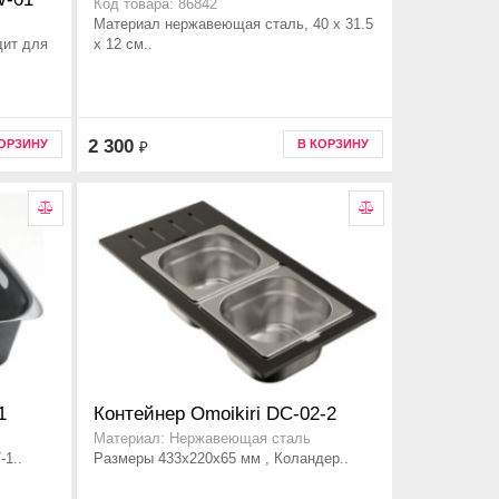
Код товара: 86842
Материал нержавеющая сталь, 40 х 31.5
дит для
х 12 см..
2 300
КОРЗИНУ
В КОРЗИНУ
₽
1
Контейнер Omoikiri DC-02-2
Материал: Нержавеющая сталь
-1..
Размеры 433x220x65 мм , Коландер..