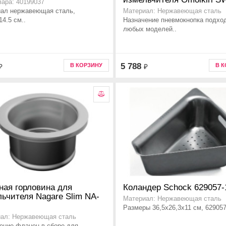
вара: 40199037
ал нержавеющая сталь,
Материал: Нержавеющая сталь
14.5 см..
Назначение пневмокнопка подхо
любых моделей..
5 788
В КОРЗИНУ
В 
₽
₽
ная горловина для
Коландер Schock 629057-
ьчителя Nagare Slim NA-
Материал: Нержавеющая сталь
Размеры 36,5x26,3x11 см, 629057
ал: Нержавеющая сталь
ение фланец в сборе для