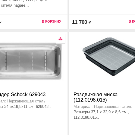
чителя nagare,..
11 700
В КОРЗИНУ
В 
₽
₽
ндер Schock 629043
Раздвижная миска
(112.0198.015)
ал: Нержавеющая сталь
ы 34,5x18,8x11 см, 629043..
Материал: Нержавеющая сталь
Размеры 37,1 х 32,9 х 8,6 см ,
112.0198.015..