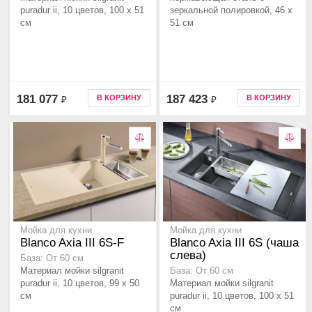
puradur ii, 10 цветов, 100 x 51
зеркальной полировкой, 46 x
см
51 см
181 077
187 423
В КОРЗИНУ
В КОРЗИНУ
₽
₽
Мойка для кухни
Мойка для кухни
Blanco Axia III 6S-F
Blanco Axia III 6S (чаша
слева)
База: От 60 см
Материал мойки silgranit
База: От 60 см
puradur ii, 10 цветов, 99 x 50
Материал мойки silgranit
см
puradur ii, 10 цветов, 100 x 51
см