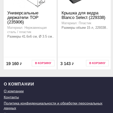
Универсальные
Крышка для ведра
держатели TOP
Blanco Select (229338)
(235906)
Материал: Пластик
Размеры объем 15 л, 229338..
Материал: Нержавеющая
сталь / пластик
Размеры 41.6x6 см, Ø 3.5 см..
19 160
3 143
В КОРЗИНУ
В КОРЗИНУ
₽
₽
О КОМПАНИИ
О компании
Контакты
Политика конфиденциальности и обработки персональных
данных