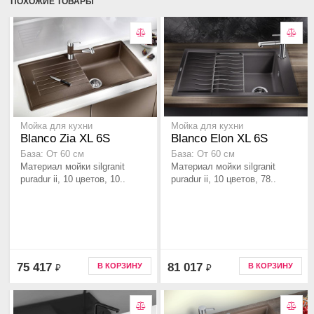
ПОХОЖИЕ ТОВАРЫ
Мойка для кухни
Мойка для кухни
Blanco Zia XL 6S
Blanco Elon XL 6S
База: От 60 см
База: От 60 см
Материал мойки silgranit
Материал мойки silgranit
puradur ii, 10 цветов, 10..
puradur ii, 10 цветов, 78..
75 417
81 017
В КОРЗИНУ
В КОРЗИНУ
₽
₽