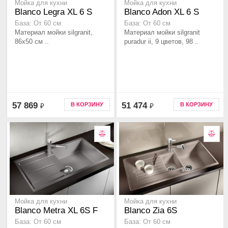
Мойка для кухни
Мойка для кухни
Blanco Legra XL 6 S
Blanco Adon XL 6 S
База: От 60 см
База: От 60 см
Материал мойки silgranit,
Материал мойки silgranit
86x50 см ..
puradur ii, 9 цветов, 98 ..
57 869
51 474
В КОРЗИНУ
В КОРЗИНУ
₽
₽
Мойка для кухни
Мойка для кухни
Blanco Metra XL 6S F
Blanco Zia 6S
База: От 60 см
База: От 60 см