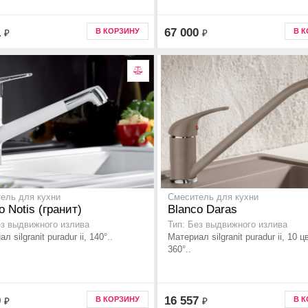
1
67 000
В КОРЗИНУ
В 
₽
₽
ель для кухни
Смеситель для кухни
o Notis (гранит)
Blanco Daras
ез выдвижного излива
Тип: Без выдвижного излива
л silgranit puradur ii, 140°..
Материал silgranit puradur ii, 10 ц
360°..
0
16 557
В КОРЗИНУ
В 
₽
₽