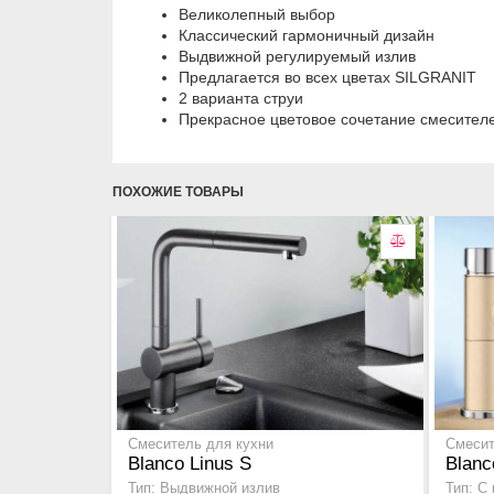
Великолепный выбор
Классический гармоничный дизaйн
Bыдвижнoй регулируемый излив
Предлагается во всех цветах
SILGRANIT
2 варианта струи
Пpeкpacнoe цвeтoвoe coчeтaниe cмecитeл
ПОХОЖИЕ ТОВАРЫ
Смеситель для кухни
Смесит
Blanco Linus S
Blanc
Тип: Выдвижной излив
Тип: С