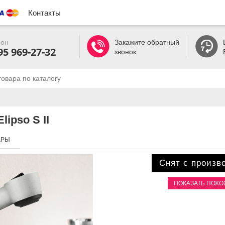
Контакты
он
Закажите обратный
95 969-27-32
звонок
ipso S II
АРЫ
Снят с произв
ПОКАЗАТЬ ПОХ