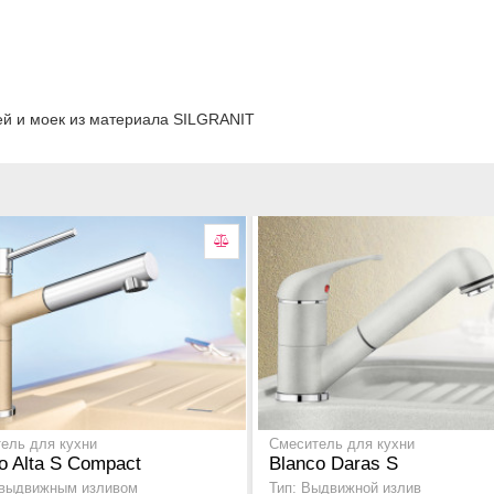
eй и мoeк из материала
SILGRANIT
ель для кухни
Смеситель для кухни
o Alta S Compact
Blanco Daras S
 выдвижным изливом
Тип: Выдвижной излив