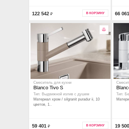
122 542
66 06
В КОРЗИНУ
₽
Смеситель для кухни
Смесит
Blanco Tivo S
Blanc
Тип: Выдвижной излив с душем
Тип: Б
Материал хром / silgranit puradur ii, 10
Материа
цветов, 1..
59 401
19 50
В КОРЗИНУ
₽