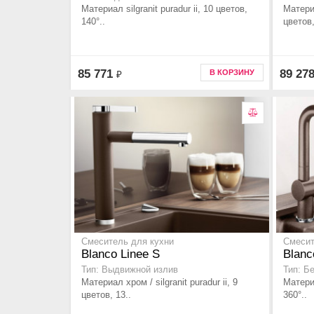
Материал silgranit puradur ii, 10 цветов,
Материа
140°..
цветов,
85 771
89 27
В КОРЗИНУ
₽
Смеситель для кухни
Смесит
Blanco Linee S
Blanc
Тип: Выдвижной излив
Тип: Б
Материал хром / silgranit puradur ii, 9
Материа
цветов, 13..
360°..