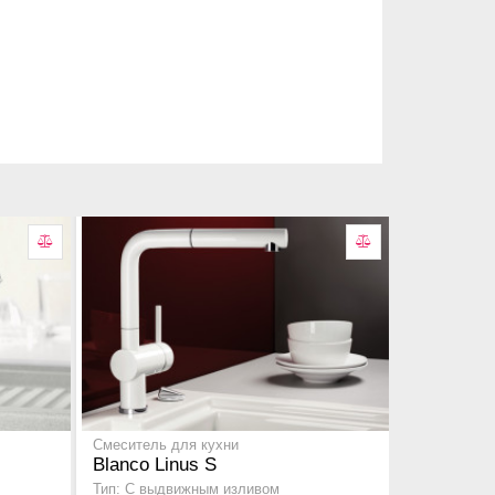
Смеситель для кухни
Blanco Linus S
Тип: С выдвижным изливом