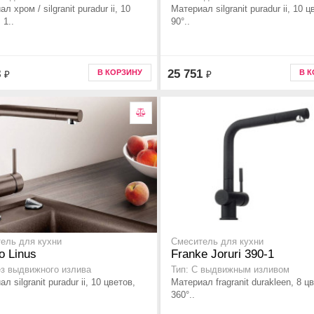
л хром / silgranit puradur ii, 10
Материал silgranit puradur ii, 10 ц
 1..
90°..
8
25 751
В КОРЗИНУ
В 
₽
₽
ель для кухни
Смеситель для кухни
o Linus
Franke Joruri 390-1
ез выдвижного излива
Тип: С выдвижным изливом
л silgranit puradur ii, 10 цветов,
Материал fragranit durakleen, 8 ц
360°..