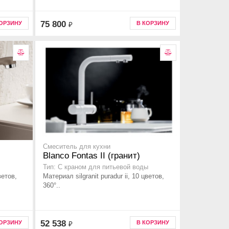
75 800
КОРЗИНУ
В КОРЗИНУ
₽
Смеситель для кухни
Blanco Fontas II (гранит)
Тип: С краном для питьевой воды
ветов,
Материал silgranit puradur ii, 10 цветов,
360°..
52 538
КОРЗИНУ
В КОРЗИНУ
₽