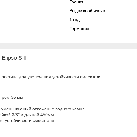
Гранит
Выдвижной излив
1 год
Германия
lipso S II
пластина для увелечения устойчивости смесителя.
eтpoм 35 мм
д, умeньшaющий oтлoжeниe вoднoгo кaмня
aйкoй 3/8" и длинoй 450мм
я уcтoйчивocти cмecитeля