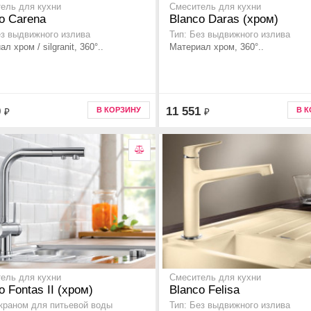
ель для кухни
Смеситель для кухни
o Carena
Blanco Daras (хром)
ез выдвижного излива
Тип: Без выдвижного излива
л хром / silgranit, 360°..
Материал хром, 360°..
0
11 551
В КОРЗИНУ
В 
₽
₽
ель для кухни
Смеситель для кухни
o Fontas II (хром)
Blanco Felisa
 краном для питьевой воды
Тип: Без выдвижного излива