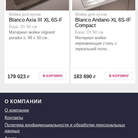
Мойка для кухни
Мойка для кухни
Blanco Axia III XL 6S-F
Blanco Andano XL 6S-IF
Compact
База: От 60 см
Материал мойки silgranit
База: От 60 см
puradur ii, 99 x 50 см..
Материал мойки
нержавеющая сталь с
зеркальной поли..
179 023
183 690
В КОРЗИНУ
В КОРЗИНУ
₽
₽
О КОМПАНИИ
О компании
Контакты
Политика конфиденциальности и обработки персональных
данных