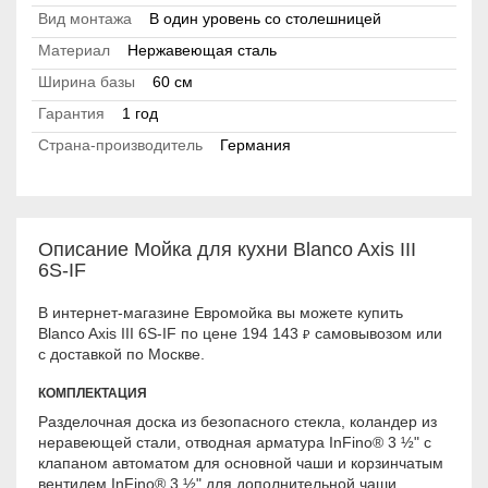
Вид монтажа
В один уровень со столешницей
Материал
Нержавеющая сталь
Ширина базы
60 см
Гарантия
1 год
Страна-производитель
Германия
Описание Мойка для кухни Blanco Axis III
6S-IF
В интернет-магазине Евромойка вы можете купить
Blanco Axis III 6S-IF по цене 194 143
самовывозом или
₽
с доставкой по Москве.
КОМПЛЕКТАЦИЯ
Разделочная доска из безопасного стекла, коландер из
неравеющей стали, отводная арматура InFino® 3 ½" с
клапаном автоматом для основной чаши и корзинчатым
вентилем InFino® 3 ½" для дополнительной чаши