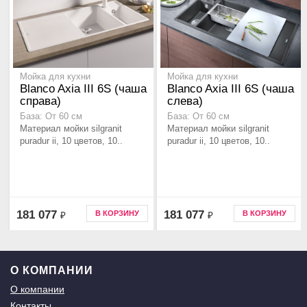
Мойка для кухни
Мойка для кухни
Blanco Axia III 6S (чаша
Blanco Axia III 6S (чаша
справа)
слева)
База: От 60 см
База: От 60 см
Материал мойки silgranit
Материал мойки silgranit
puradur ii, 10 цветов, 10..
puradur ii, 10 цветов, 10..
181 077
181 077
В КОРЗИНУ
В КОРЗИНУ
₽
₽
О КОМПАНИИ
О компании
Контакты