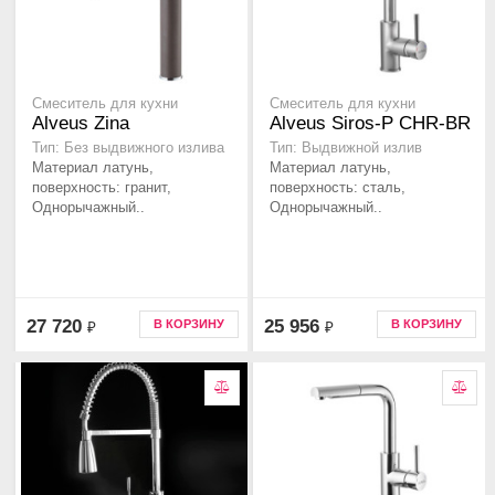
Смеситель для кухни
Смеситель для кухни
Alveus Zina
Alveus Siros-P CHR-BR
Тип: Без выдвижного излива
Тип: Выдвижной излив
Материал латунь,
Материал латунь,
поверхность: гранит,
поверхность: сталь,
Однорычажный..
Однорычажный..
27 720
25 956
В КОРЗИНУ
В КОРЗИНУ
₽
₽