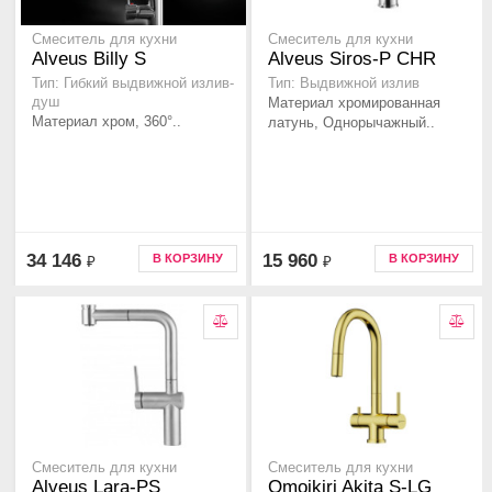
Смеситель для кухни
Смеситель для кухни
Alveus Billy S
Alveus Siros-P CHR
Тип: Гибкий выдвижной излив-
Тип: Выдвижной излив
душ
Материал хромированная
Материал хром, 360°..
латунь, Однорычажный..
34 146
15 960
В КОРЗИНУ
В КОРЗИНУ
₽
₽
Смеситель для кухни
Смеситель для кухни
Alveus Lara-PS
Omoikiri Akita S-LG