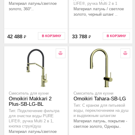
Материал латунь/светлое
LIFE®, ручка Multi 2 в 1
золото, 360°..
Материал латунь / светлое
золото, черный шланг ..
42 488
33 788
В КОРЗИНУ
В КОРЗИНУ
₽
₽
Смеситель для кухни
Смеситель для кухни
Omoikiri Makkari 2
Omoikiri Tahara-SB-LG
Plus-SB-LG-BL
Тип: С краном для питьевой
воды, переключением на душ
Тип: Подключение фильтра
и выдвижным шлангом
для очистки воды PURE
Материал латунь, покрытие -
LIFE®, ручка Multi 2 в 1,
кнопка струя/душ
светлое золото, Одноры..
Материал латунь/светлое