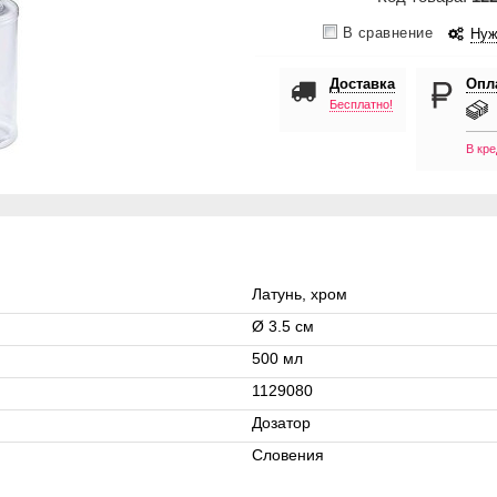
В сравнение
Нуж
Доставка
Опл
Бесплатно!
В кре
Латунь, хром
Ø 3.5 см
500 мл
1129080
Дозатор
Словения