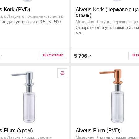
s Kork (PVD)
Alveus Kork (нержавеюща
сталь)
ал: Латунь с покрытием, пластик
тие для установки ø 3.5 см, 500
Материал: Латунь, нержавеющая
Отверстие для установки ø 3.5 с
мл..
5 796
В КОРЗИНУ
В 
₽
₽
s Plum (хром)
Alveus Plum (PVD)
ал: Латунь / хром, пластик
Материал: Латунь с покрытием, 