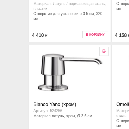
Отверс
Материал: Латунь / нержавеющая сталь,
пластик
мл..
Отверстие для установки ø 3.5 см, 320
мл..
4 410
4 158
В КОРЗИНУ
₽
Blanco Yano (хром)
Omoik
Артикул: 524256
Матери
Материал латунь, хром, Ø 3.5 см..
сталь
Отверс
мл..