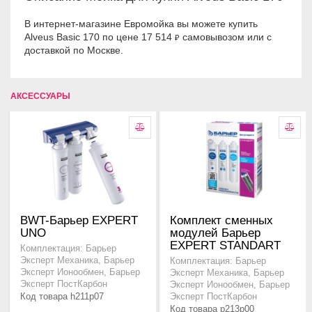
В интернет-магазине Евромойка вы можете купить
Alveus Basic 170 по цене 17 514
самовывозом или с
₽
доставкой по Москве.
АКСЕССУАРЫ
BWT-Барьер EXPERT
Комплект сменных
UNO
модулей Барьер
EXPERT STANDART
Комплектация: Барьер
Эксперт Механика, Барьер
Комплектация: Барьер
Эксперт Ионообмен, Барьер
Эксперт Механика, Барьер
Эксперт ПостКарбон
Эксперт Ионообмен, Барьер
Код товара h211p07
Эксперт ПостКарбон
Код товара p213p00