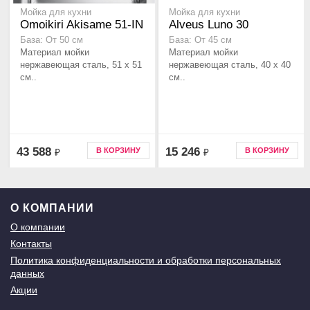
Мойка для кухни
Мойка для кухни
Omoikiri Akisame 51-IN
Alveus Luno 30
База: От 50 см
База: От 45 см
Материал мойки
Материал мойки
нержавеющая сталь, 51 x 51
нержавеющая сталь, 40 x 40
см..
см..
43 588
15 246
В КОРЗИНУ
В КОРЗИНУ
₽
₽
О КОМПАНИИ
О компании
Контакты
Политика конфиденциальности и обработки персональных
данных
Акции